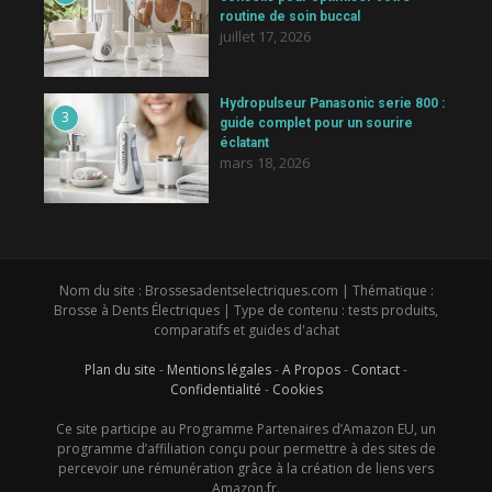
routine de soin buccal
juillet 17, 2026
Hydropulseur Panasonic serie 800 :
3
guide complet pour un sourire
éclatant
mars 18, 2026
Nom du site : Brossesadentselectriques.com | Thématique :
Brosse à Dents Électriques | Type de contenu : tests produits,
comparatifs et guides d'achat
Plan du site
-
Mentions légales
-
A Propos
-
Contact
-
Confidentialité
-
Cookies
Ce site participe au Programme Partenaires d’Amazon EU, un
programme d’affiliation conçu pour permettre à des sites de
percevoir une rémunération grâce à la création de liens vers
Amazon.fr.