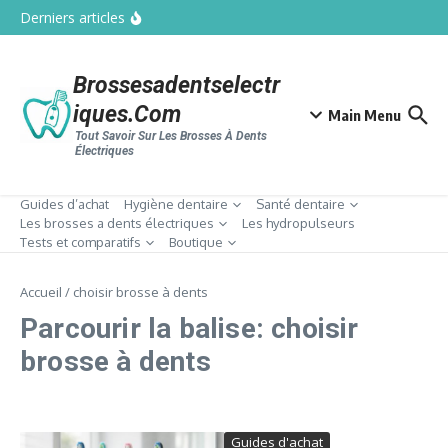
Aller au contenu
Jet dentaire sans fil philips sonicare power
Derniers articles
flosser 3000, le choix idéal pour un soin
quotidien efficace
Hydropulseur Oral-B OxyJet, la solution
innovante contre les problèmes de gencives
Brossesadentselectr
Hydropulseurs dentaires waterpik : guide
complet pour choisir le meilleur modèle
Iques.com
Main Menu
Tout Savoir Sur Les Brosses À Dents
Électriques
Guides d’achat
Hygiène dentaire
Santé dentaire
Les brosses a dents électriques
Les hydropulseurs
Tests et comparatifs
Boutique
Accueil
/
choisir brosse à dents
Parcourir la balise: choisir
brosse à dents
Guides d'achat